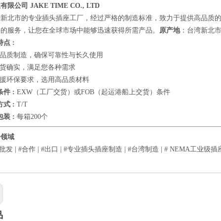
限公司 JAKE TIME CO., LTD
新北市的专业插头插座工厂，经过严格的制造标准，致力于提供高品质的插头
速的服务，让您在全球市场中能够迅速获得所需产品。
原产地
：台湾新北
点 :
品质制造，确保可靠性与长久使用
货确实，满足您各种需求
援环保要求，选用高品质材料
件 :
EXW（工厂交货）或FOB（起运港船上交货）条件
式 :
T/T
装 :
每箱200个
务领域
 #批发 | #合作 | #出口 | #专业插头插座制造 | #台湾制造 | # NEMA工业级
品