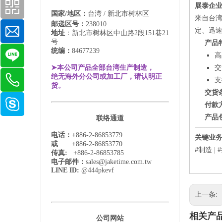
展泰企业有
国家/地区：
台湾 / 新北市树林区
来自台湾
邮递区号：
238010
定、迅
地址
：新北市树林区中山路2段151巷21
号
产品特
统编：
84677239
高
交
➤本公司产品全部台湾生产制造，
绝无海外分公司或加工厂，请认明正
支
货。
交货条
付款方
产品包
联络通道
电话：+
886-2-86853779
关键业
或 +
886-2-86853770
#制造 |
传真: +
886-2-86853785
电子邮件：
sales@jaketime.com.tw
LINE ID:
@444pkevf
上一条:
相关产
公司网站