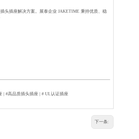
插座解决方案。展泰企业 JAKETIME 秉持优质、稳
市
插座 | #高品质插头插座 | # UL认证插座
下一条: