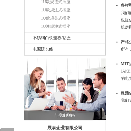
1U欧规德式插座
多样型
1U欧规法式插座
我们
1U欧规英式插座
也提供
1U澳规澳式插座
机房
不锈钢白铁盖板/铝盒
严格生
电源延长线
所有
MI
JA
的电
灵活供
我们
与我们联络
展泰企业有限公司