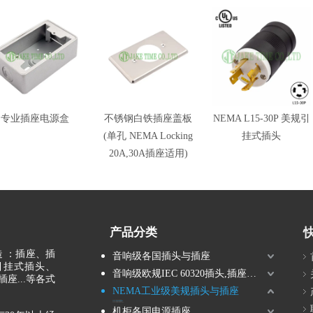
专业插座电源盒
不锈钢白铁插座盖板
NEMA L15-30P 美规引
(单孔 NEMA Locking
挂式插头
20A,30A插座适用)
产品分类
 ：插座、插
音响级各国插头与插座
引挂式插头、
音响级欧规IEC 60320插头,插座连接器
座...等各式
NEMA工业级美规插头与插座
NEMA工业级引挂式美规插头
NEMA工业级引挂式美规暗插座
NEMA工业级直片式美规插头
NEMA工业级直片式美规空中接头
机柜各国电源插座