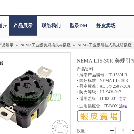
们
产品展示
联络我们
型录DM
虾皮卖场
产品展示
»
NEMA工业级美规插头与插座
»
NEMA工业级引挂式美规暗插座
NEMA L15-30R 美
产品资料
• 展泰产品编号 : JT-1530LR
• 国际标准 : NEMA L15-30R
• 额定标准 : AC 3Φ 250V/30A
• 防火等级 : UL 94V-0~2
• 适用盖板 : JT-02-001
连结
• 适用插座盒 : JT-BOX
连结
数量：